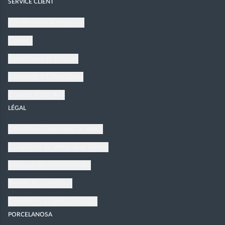
SERVICE CLIENT
Rendez-vous au magasin
Contact
Expéditions et Retours
Demande d'Échantillons
Donnez votre Avis
LÉGAL
Conditions Générales de Vente
Conditions de Vente avec Klarna
Politique de confidentialité
Termes et conditions
Conditions d'Utilisation UGC
PORCELANOSA