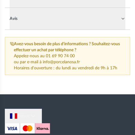
Avis
Avez-vous besoin de plus d'informations ?
Souhaitez-vous
effectuer un achat par téléphone ?
Appelez-nous au
01 69 90 74 00
ou par e-mail à
info@porcelanosa.fr
Horaires d'ouverture : du lundi au vendredi de 9h à 17h
France