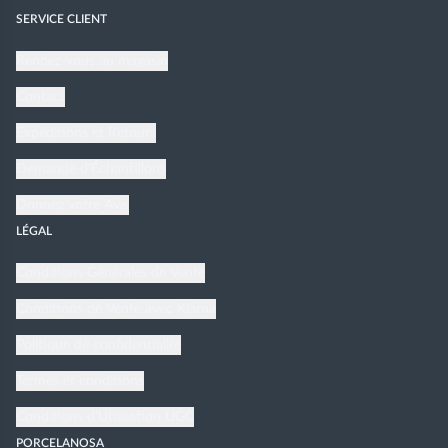
SERVICE CLIENT
Rendez-vous au magasin
Contact
Expéditions et Retours
Demande d'Échantillons
Donnez votre Avis
LÉGAL
Conditions Générales de Vente
Conditions de Vente avec Klarna
Politique de confidentialité
Termes et conditions
Conditions d'Utilisation UGC
PORCELANOSA