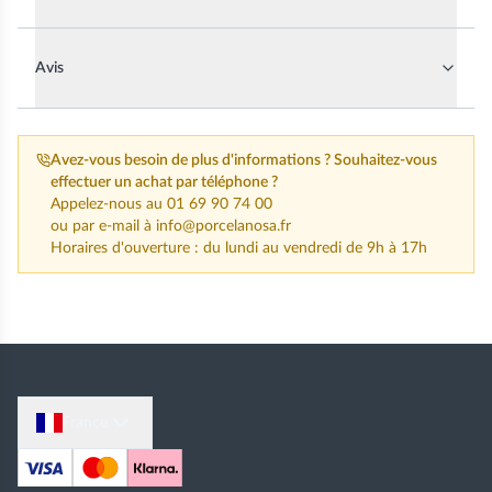
Avis
Avez-vous besoin de plus d'informations ?
Souhaitez-vous
effectuer un achat par téléphone ?
Appelez-nous au
01 69 90 74 00
ou par e-mail à
info@porcelanosa.fr
Horaires d'ouverture : du lundi au vendredi de 9h à 17h
France