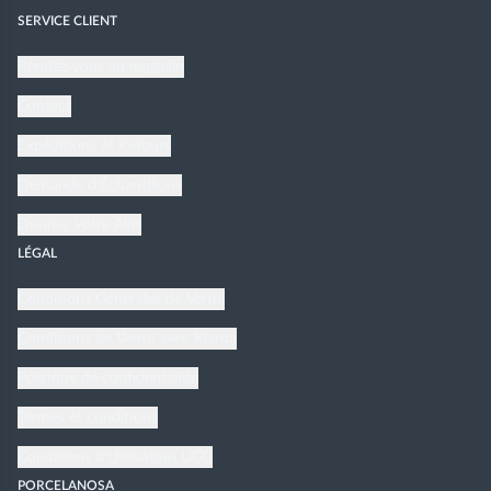
SERVICE CLIENT
Rendez-vous au magasin
Contact
Expéditions et Retours
Demande d'Échantillons
Donnez votre Avis
LÉGAL
Conditions Générales de Vente
Conditions de Vente avec Klarna
Politique de confidentialité
Termes et conditions
Conditions d'Utilisation UGC
PORCELANOSA