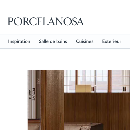
Inspiration
Salle de bains
Cuisines
Exterieur
Voir tout
Voir tout
Voir tout
Voir tout
Hub d'inspiration
Sol de Salle de bain
Sol de Cuisines
Sol de Ext
Projets
Mur de Salle de bain
Mur de Cuisines
Shop the Look
Douches
Plans de Travail de Cuis
Blog
Robinets
Armoires de Cuisine
Équipement Sanitaire
Robinetterie de Cuisine
Accessoires de Salle de bains