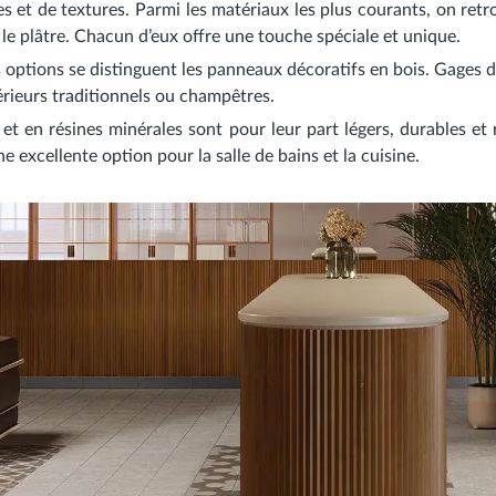
es et de textures. Parmi les matériaux les plus courants, on retro
 le plâtre. Chacun d’eux offre une touche spéciale et unique.
options se distinguent les
panneaux décoratifs en bois
. Gages d
térieurs traditionnels ou champêtres.
t en résines minérales
sont pour leur part légers, durables et r
e excellente option pour la salle de bains et la cuisine.