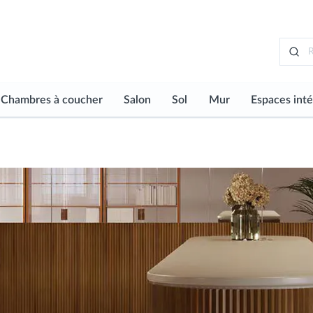
Chambres à coucher
Salon
Sol
Mur
Espaces inté
Voir tout
Voir tout
Voir tout
Voir tout
Voir tout
Typologie
Typologie
erieur
Sol de chambres à coucher
Sol de Salon
Armoires 
Carreaux de Sol
Carreaux de Mur
Mur de chambres à coucher
Mur de Salon
Solutions
Mosaïques de Sol
Mosaïques de Mu
ine
Concepti
Revêtement de Sol Stratif
Papier Peint
Sol Vinyle
Plancher Technique