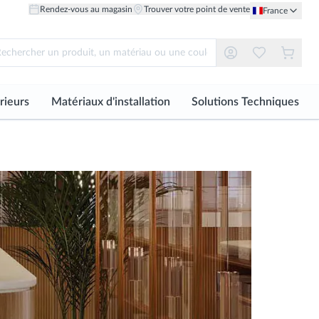
Rendez-vous au magasin
Trouver votre point de vente
France
rieurs
Matériaux d'installation
Solutions Techniques
Voir tout
Voir tout
Matériau
Matériau
et Dressings
Adhésif pour Carreaux
Façades
Grès cérame de Sol
Céramique Murale
 d'Éclairage
Joints
Plancher à accès surél
r
Grès cérame pleine masse
Bois Naturel de Mur
on sur Mesure
Mastics Élastiques
de Sol
ié
Pierre Naturel de Mur
Profilés
Bois Naturel de Sol
Métallique de Mur
Accessoires d'Installation
Pierre Naturel de Sol
Mix