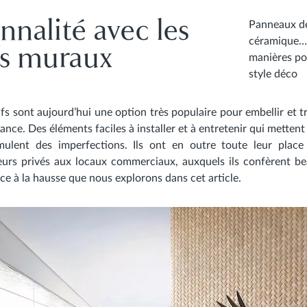
nnalité avec les
Panneaux déc
céramique… 
fs muraux
manières pou
style déco
fs sont aujourd’hui une option très populaire pour
embellir et 
égance. Des éléments
faciles à installer et à entretenir
qui mettent 
mulent des imperfections. Ils ont en outre toute leur pla
eurs privés
aux
locaux commerciaux
, auxquels ils confèrent b
ce à la hausse que nous explorons dans cet article.