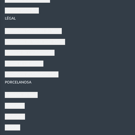
Donnez votre Avis
LÉGAL
Conditions Générales de Vente
Conditions de Vente avec Klarna
Politique de confidentialité
Termes et conditions
Conditions d'Utilisation UGC
PORCELANOSA
À propos de nous
Inspiration
Catalogues
Produits